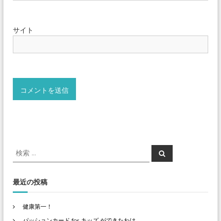
サイト
検
検
索
索
対
象
最近の投稿
:
健康第一！
パッションカード for キッズ ができたわけ