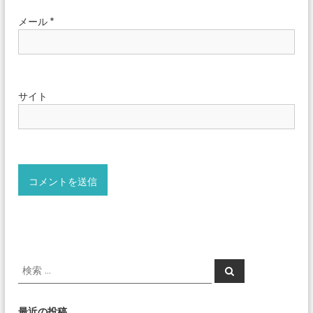
メール
*
サイト
検
検
索
索
対
象
最近の投稿